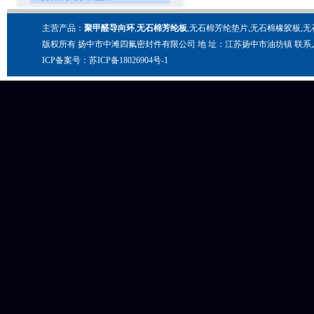
主营产品：
聚甲醛导向环
,
无石棉芳纶板
,无石棉芳纶垫片,无石棉橡胶板,
版权所有 扬中市中滩四氟密封件有限公司 地 址：江苏扬中市油坊镇 联系人：陈先生 电 话：0
ICP备案号：苏ICP备18026904号-1