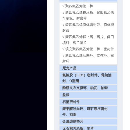
√ 聚四氟乙烯管、棒
√ 聚四氟乙烯模压板、聚四氟乙烯
车削板、耐磨带
√ 聚四氟乙烯膨体密封带、膨体密
封条
√ 聚四氟乙烯截止阀、阀片、阀门
填料、阀兰垫片
√ 填充聚四氟乙烯管、棒、密封件
√ 聚四氟乙烯活塞环、支撑环、密
封环
尼龙产品
氟橡胶（FPM）密封件、骨架油
封、O型圈
酚醛夹布支撑环、轴瓦、轴套
盘根
石墨密封件
聚甲醛导向环、煤矿液压密封
件、挡圈
金属缠绕垫片
无石棉芳纶板、垫片